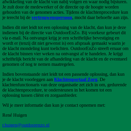
afwikkeling van de klacht van nabij volgen en waar nodig bijsturen.
Je zult door de medewerker of de directie op de hoogte worden
gehouden van de genomen acties. Tijdens de klachtenprocedure kun
je terecht bij de
vertrouwenspersoon
, mocht daar behoefte aan zijn.
Indien dit niet leidt tot een oplossing van de klacht, dan kun je deze
indienen bij de directie van OutdoorEnZo. Bij voorkeur gebeurt dit
via e-mail. Na ontvangst krijg je een schriftelijke bevestiging en
wordt er (tenzij dit niet gewenst is) een afspraak gemaakt waarin je
de klacht mondeling kunt toelichten. OutdoorEnZo streeft ernaar om
de klacht binnen vier weken na ontvangst af te handelen. Je krijgt
schriftelijk bericht van de afhandeling van de klacht en de eventueel
genomen of nog te nemen maatregelen.
Indien bovenstaande niet leidt tot een passende oplossing, dan kun
je de klacht voorleggen aan
Klachtenportaal Zorg
. De
klachtenfunctionaris van deze organisatie zet zich in om, gedurende
de klachtenprocedure, te ondersteunen in het komen tot een
oplossing tussen cliënt en zorgaanbieder.
Wil je meer informatie dan kun je contact opnemen met:
René Huigen
r.huigen@outdoorenzo.nl